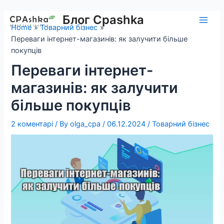
Skip
to
Блог Cpashka
Main
Home
Товарний бізнес
content
Переваги інтернет-магазинів: як залучити більше
Men
покупців
Переваги інтернет-
магазинів: як залучити
більше покупців
2 коментарі
/ By
olga_cpa
/
06.12.2024
/
Товарний бізнес