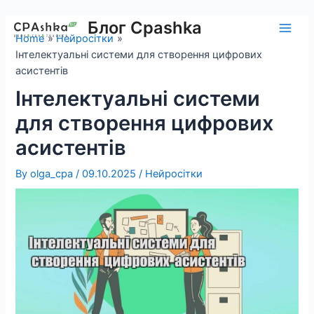
Skip
to
Блог Cpashka
Main
Home
Нейросітки
content
Інтелектуальні системи для створення цифрових
Men
асистентів
Інтелектуальні системи
для створення цифрових
асистентів
By
olga_cpa
/
09.10.2025
/
Нейросітки