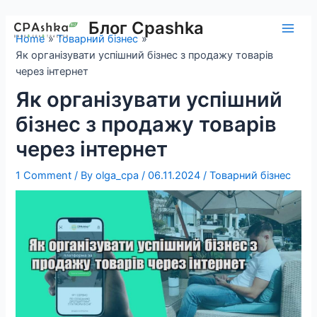
Skip
to
Блог Cpashka
Main
Home
Товарний бізнес
content
Як організувати успішний бізнес з продажу товарів
Men
через інтернет
Як організувати успішний
бізнес з продажу товарів
через інтернет
1 Comment
/ By
olga_cpa
/
06.11.2024
/
Товарний бізнес