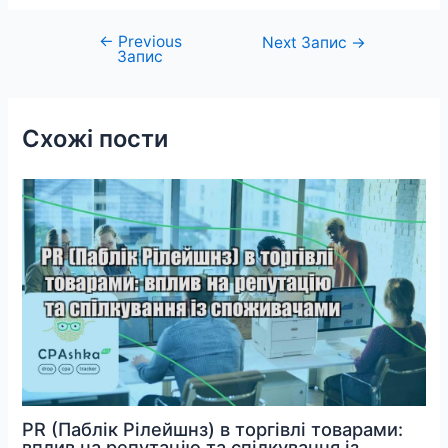
←
Previous
Навігація
Next Запис
→
Запис
записів
Схожі пости
PR (Паблік Рілейшнз) в торгівлі товарами:
вплив на репутацію та спілкування із