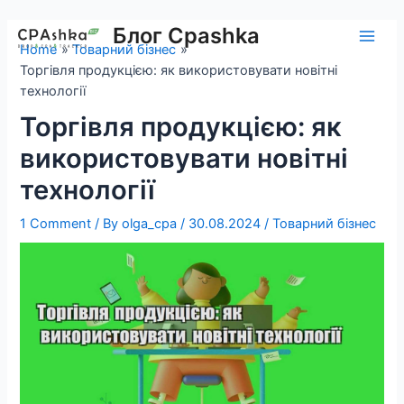
Skip
to
Блог Cpashka
Main
Home
Товарний бізнес
content
Торгівля продукцією: як використовувати новітні
Men
технології
Торгівля продукцією: як
використовувати новітні
технології
1 Comment
/ By
olga_cpa
/
30.08.2024
/
Товарний бізнес