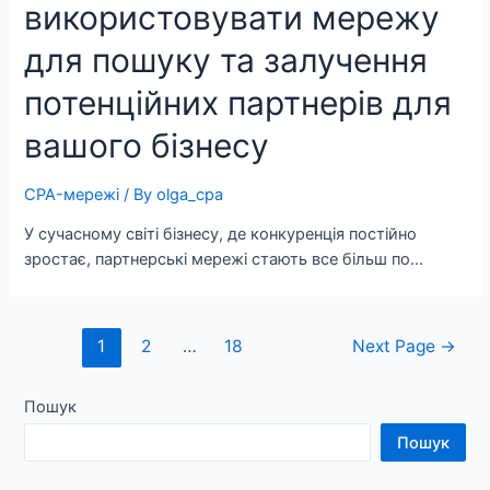
використовувати мережу
для пошуку та залучення
потенційних партнерів для
вашого бізнесу
CPA-мережі
/ By
olga_cpa
У сучасному світі бізнесу, де конкуренція постійно
зростає, партнерські мережі стають все більш по…
Навігація
1
2
…
18
Next Page
→
записів
Пошук
Пошук