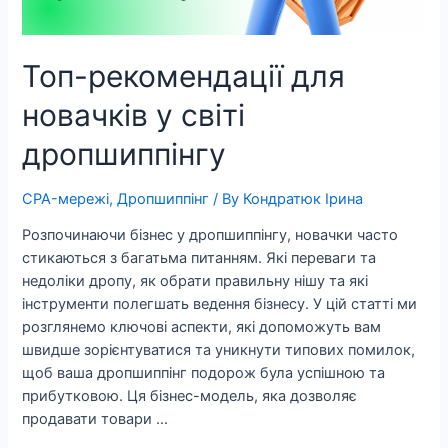
Топ-рекомендації для
новачків у світі
дропшиппінгу
CPA-мережі
,
Дропшиппінг
/ By
Кондратюк Ірина
Розпочинаючи бізнес у дропшиппінгу, новачки часто
стикаються з багатьма питанням. Які переваги та
недоліки дропу, як обрати правильну нішу та які
інструменти полегшать ведення бізнесу. У цій статті ми
розглянемо ключові аспекти, які допоможуть вам
швидше зорієнтуватися та уникнути типових помилок,
щоб ваша дропшиппінг подорож була успішною та
прибутковою. Ця бізнес-модель, яка дозволяє
продавати товари …