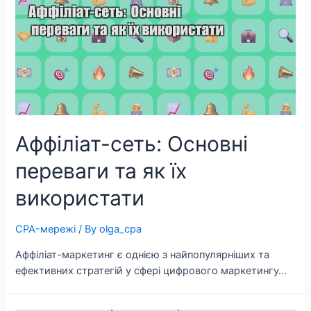
Аффіліат-сеть: Основні
переваги та як їх
використати
CPA-мережі
/ By
olga_cpa
Аффіліат-маркетинг є однією з найпопулярніших та
ефективних стратегій у сфері цифрового маркетингу…