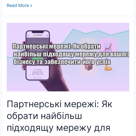
Топ-
Read More »
рекомендації
для
новачків
у
світі
дропшиппінгу
Партнерські мережі: Як
обрати найбільш
підходящу мережу для