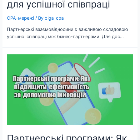
для успішної співпраці
CPA-мережі
/ By
olga_cpa
Партнерські взаємовідносини є важливою складовою
успішної співпраці між бізнес-партнерами. Для дос…
Партнерські програми: Як