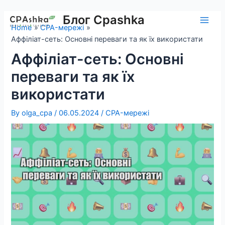
Skip
to
Блог Cpashka
Main
Home
CPA-мережі
content
Аффіліат-сеть: Основні переваги та як їх використати
Men
Аффіліат-сеть: Основні
переваги та як їх
використати
By
olga_cpa
/
06.05.2024
/
CPA-мережі