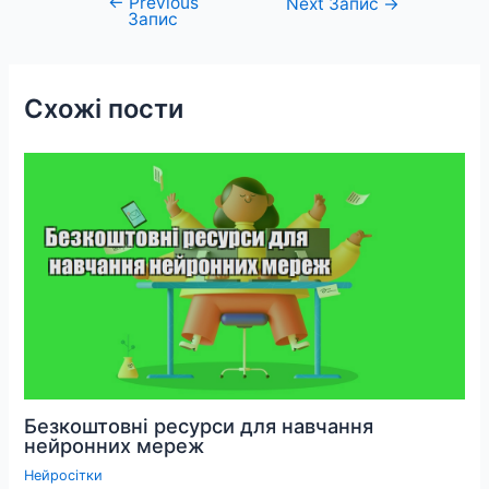
←
Previous
Навігація
Next Запис
→
Запис
записів
Схожі пости
Безкоштовні ресурси для навчання
нейронних мереж
Нейросітки