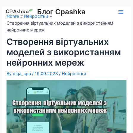
Skip
to
Блог Cpashka
Main
Home
Нейросітки
content
Створення віртуальних моделей з використанням
Men
нейронних мереж
Створення віртуальних
моделей з використанням
нейронних мереж
By
olga_cpa
/
19.09.2023
/
Нейросітки