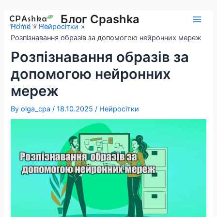
Skip
to
Блог Cpashka
Main
Home
Нейросітки
content
Розпізнавання образів за допомогою нейронних мереж
Men
Розпізнавання образів за
допомогою нейронних
мереж
By
olga_cpa
/
18.10.2025
/
Нейросітки