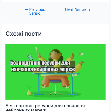
←
Previous
Навігація
Next Запис
→
Запис
записів
Схожі пости
Безкоштовні ресурси для навчання
нейронних мереж