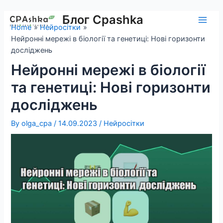
Skip
to
Блог Cpashka
Main
Home
Нейросітки
content
Нейронні мережі в біології та генетиці: Нові горизонти
Men
досліджень
Нейронні мережі в біології
та генетиці: Нові горизонти
досліджень
By
olga_cpa
/
14.09.2023
/
Нейросітки