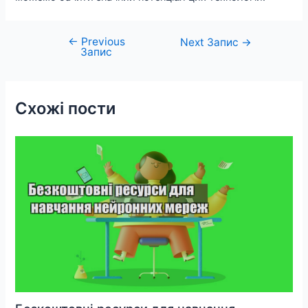
←
Previous
Навігація
Next Запис
→
Запис
записів
Схожі пости