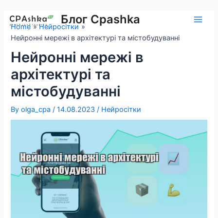
Skip
to
Блог Cpashka
Main
Home
Нейросітки
content
Нейронні мережі в архітектурі та містобудуванні
Men
Нейронні мережі в
архітектурі та
містобудуванні
By
olga_cpa
/
14.08.2023
/
Нейросітки