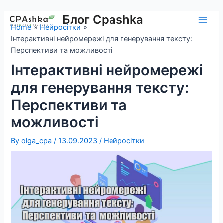
Skip
to
Блог Cpashka
Main
Home
Нейросітки
content
Інтерактивні нейромережі для генерування тексту:
Men
Перспективи та можливості
Інтерактивні нейромережі
для генерування тексту:
Перспективи та
можливості
By
olga_cpa
/
13.09.2023
/
Нейросітки