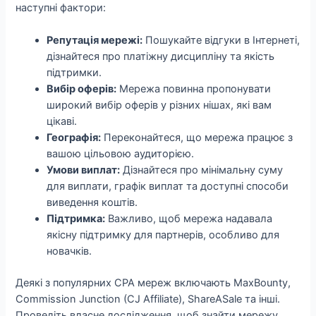
наступні фактори:
Репутація мережі:
Пошукайте відгуки в Інтернеті,
дізнайтеся про платіжну дисципліну та якість
підтримки.
Вибір оферів:
Мережа повинна пропонувати
широкий вибір оферів у різних нішах, які вам
цікаві.
Географія:
Переконайтеся, що мережа працює з
вашою цільовою аудиторією.
Умови виплат:
Дізнайтеся про мінімальну суму
для виплати, графік виплат та доступні способи
виведення коштів.
Підтримка:
Важливо, щоб мережа надавала
якісну підтримку для партнерів, особливо для
новачків.
Деякі з популярних CPA мереж включають MaxBounty,
Commission Junction (CJ Affiliate), ShareASale та інші.
Проведіть власне дослідження, щоб знайти мережу,