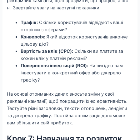
рекламних кампаній, щоб зрозуміти, що працює, а що
ні. Звертайте увагу на наступні показники:
Трафік:
Скільки користувачів відвідують ваші
сторінки з оферами?
Конверсія:
Який відсоток користувачів виконує
цільову дію?
Вартість за клік (CPC):
Скільки ви платите за
кожен клік у платній рекламі?
Повернення інвестицій (ROI):
Чи вигідно вам
інвестувати в конкретний офер або джерело
трафіку?
На основі отриманих даних вносьте зміни у свої
рекламні кампанії, щоб покращити їхню ефективність.
Тестуйте різні заголовки, тексти оголошень, лендінги
та джерела трафіку. Постійна оптимізація допоможе
вам збільшити свій прибуток.
Крок 7: Навчання та розвиток