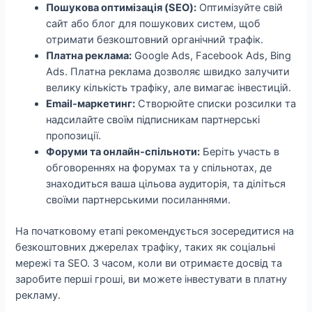
Пошукова оптимізація (SEO):
Оптимізуйте свій
сайт або блог для пошукових систем, щоб
отримати безкоштовний органічний трафік.
Платна реклама:
Google Ads, Facebook Ads, Bing
Ads. Платна реклама дозволяє швидко залучити
велику кількість трафіку, але вимагає інвестицій.
Email-маркетинг:
Створюйте списки розсилки та
надсилайте своїм підписникам партнерські
пропозиції.
Форуми та онлайн-спільноти:
Беріть участь в
обговореннях на форумах та у спільнотах, де
знаходиться ваша цільова аудиторія, та діліться
своїми партнерськими посиланнями.
На початковому етапі рекомендується зосередитися на
безкоштовних джерелах трафіку, таких як соціальні
мережі та SEO. З часом, коли ви отримаєте досвід та
заробите перші гроші, ви можете інвестувати в платну
рекламу.