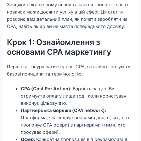
Завдяки покроковому плану та наполегливості, навіть
новачок може досягти успіху в цій сфері. Ця стаття
розкриє вам детальний план, як почати заробляти на
CPA, навіть якщо ви не маєте попереднього досвіду.
Крок 1: Ознайомлення з
основами CPA маркетингу
Перш ніж занурюватися у світ CPA, важливо зрозуміти
базові принципи та термінологію:
CPA (Cost Per Action):
Вартість за дію. Ви
отримуєте оплату лише тоді, коли користувач
виконує цільову дію.
Партнерська мережа (CPA network):
Платформа, яка зєднує рекламодавців (тих, хто
пропонує CPA офери) з партнерами (тими, хто
просуває офери).
Офер:
Конкретна пропозиція від рекламодавця,