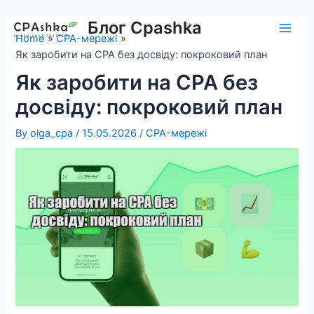
Skip
to
Блог Cpashka
Main
Home
CPA-мережі
content
Як заробити на CPA без досвіду: покроковий план
Men
Як заробити на CPA без
досвіду: покроковий план
By
olga_cpa
/
15.05.2026
/
CPA-мережі