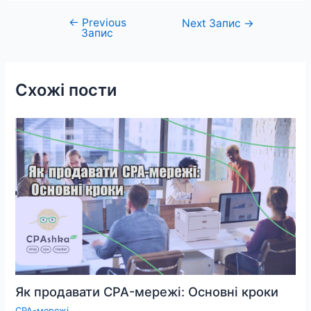
←
Previous
Навігація
Next Запис
→
Запис
записів
Схожі пости
Як продавати CPA-мережі: Основні кроки
CPA-мережі