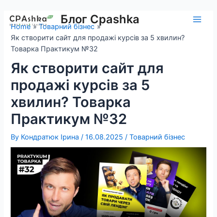
Skip
to
Блог Cpashka
Main
Home
Товарний бізнес
content
Як створити сайт для продажі курсів за 5 хвилин?
Men
Товарка Практикум №32
Як створити сайт для
продажі курсів за 5
хвилин? Товарка
Практикум №32
By
Кондратюк Ірина
/
16.08.2025
/
Товарний бізнес