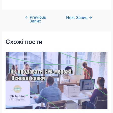
←
Previous
Навігація
Next Запис
→
Запис
записів
Схожі пости