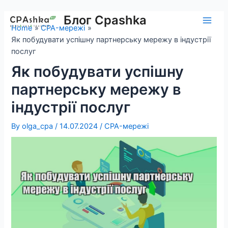
Skip
to
Блог Cpashka
Main
Home
CPA-мережі
content
Як побудувати успішну партнерську мережу в індустрії
Men
послуг
Як побудувати успішну
партнерську мережу в
індустрії послуг
By
olga_cpa
/
14.07.2024
/
CPA-мережі