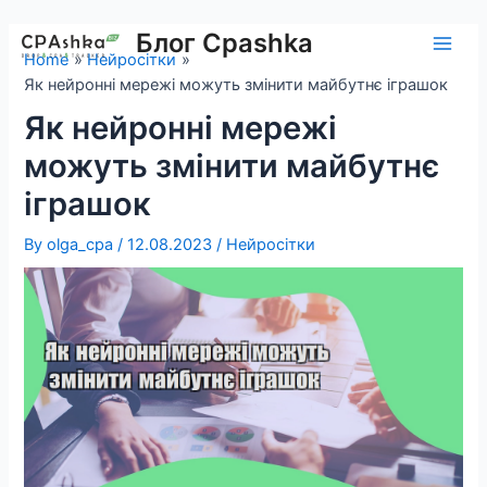
Skip
to
Блог Cpashka
Main
Home
Нейросітки
content
Як нейронні мережі можуть змінити майбутнє іграшок
Men
Як нейронні мережі
можуть змінити майбутнє
іграшок
By
olga_cpa
/
12.08.2023
/
Нейросітки