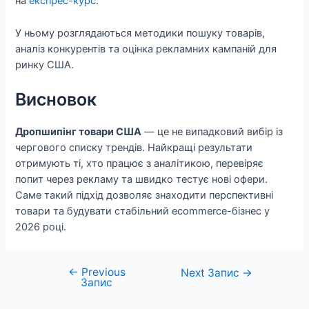
на
експрес-курс
.
У ньому розглядаються методики пошуку товарів,
аналіз конкурентів та оцінка рекламних кампаній для
ринку США.
Висновок
Дропшипінг товари США
— це не випадковий вибір із
чергового списку трендів. Найкращі результати
отримують ті, хто працює з аналітикою, перевіряє
попит через рекламу та швидко тестує нові офери.
Саме такий підхід дозволяє знаходити перспективні
товари та будувати стабільний ecommerce-бізнес у
2026 році.
←
Previous
Навігація
Next Запис
→
Запис
записів