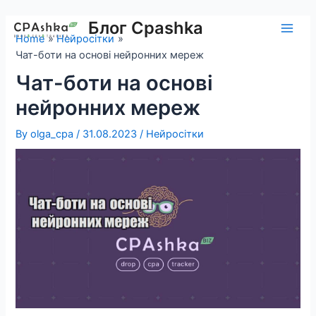
Skip
to
Блог Cpashka
Main
Home
Нейросітки
content
Чат-боти на основі нейронних мереж
Men
Чат-боти на основі
нейронних мереж
By
olga_cpa
/
31.08.2023
/
Нейросітки