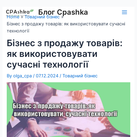
Skip
to
Блог Cpashka
Main
Home
Товарний бізнес
content
Бізнес з продажу товарів: як використовувати сучасні
Men
технології
Бізнес з продажу товарів:
як використовувати
сучасні технології
By
olga_cpa
/
07.12.2024
/
Товарний бізнес