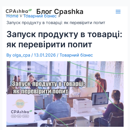
Skip
to
Блог Cpashka
Main
Home
Товарний бізнес
content
Запуск продукту в товарці: як перевірити попит
Men
Запуск продукту в товарці:
як перевірити попит
By
olga_cpa
/
13.01.2026
/
Товарний бізнес