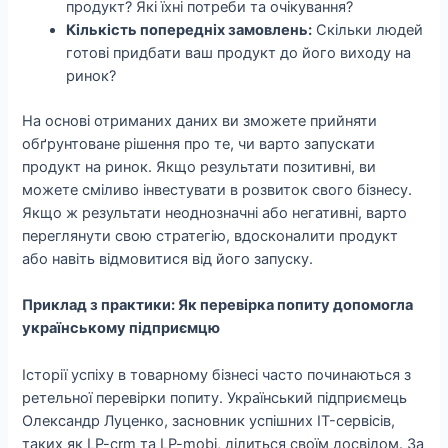
продукт? Які їхні потреби та очікування?
Кількість попередніх замовлень:
Скільки людей
готові придбати ваш продукт до його виходу на
ринок?
На основі отриманих даних ви зможете прийняти
обґрунтоване рішення про те, чи варто запускати
продукт на ринок. Якщо результати позитивні, ви
можете сміливо інвестувати в розвиток свого бізнесу.
Якщо ж результати неоднозначні або негативні, варто
переглянути свою стратегію, вдосконалити продукт
або навіть відмовитися від його запуску.
Приклад з практики: Як перевірка попиту допомогла
українському підприємцю
Історії успіху в товарному бізнесі часто починаються з
ретельної перевірки попиту. Український підприємець
Олександр Луценко, засновник успішних IT-сервісів,
таких як LP-crm та LP-mobi, ділиться своїм досвідом. За