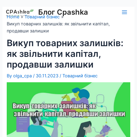
Skip
to
Блог Cpashka
Main
Home
Товарний бізнес
content
Викуп товарних залишків: як звільнити капітал,
Men
продавши залишки
Викуп товарних залишків:
як звільнити капітал,
продавши залишки
By
olga_cpa
/
30.11.2023
/
Товарний бізнес