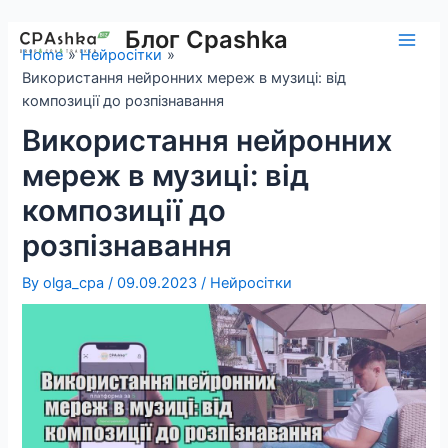
Skip
to
Блог Cpashka
Main
Home
Нейросітки
content
Використання нейронних мереж в музиці: від
Men
композиції до розпізнавання
Використання нейронних
мереж в музиці: від
композиції до
розпізнавання
By
olga_cpa
/
09.09.2023
/
Нейросітки