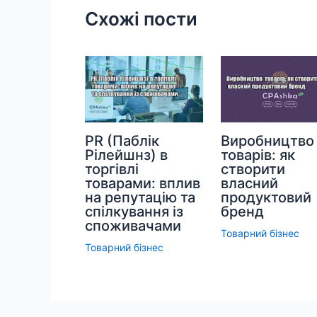
Схожі пости
PR (Паблік
Виробництво
Рілейшнз) в
товарів: як
торгівлі
створити
товарами: вплив
власний
на репутацію та
продуктовий
спілкування із
бренд
споживачами
Товарний бізнес
Товарний бізнес