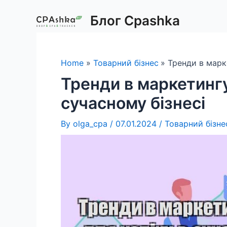
Skip
Блог Cpashka
to
content
Home
Товарний бізнес
Тренди в марк
Тренди в маркетингу
сучасному бізнесі
By
olga_cpa
/
07.01.2024
/
Товарний бізне