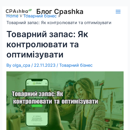
Skip
to
Блог Cpashka
Main
Home
Товарний бізнес
content
Товарний запас: Як контролювати та оптимізувати
Men
Товарний запас: Як
контролювати та
оптимізувати
By
olga_cpa
/
22.11.2023
/
Товарний бізнес