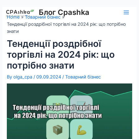
Skip
to
Блог Cpashka
Main
Home
Товарний бізнес
content
Тенденції роздрібної торгівлі на 2024 рік: що потрібно
Men
знати
Тенденції роздрібної
торгівлі на 2024 рік: що
потрібно знати
By
olga_cpa
/
09.09.2024
/
Товарний бізнес