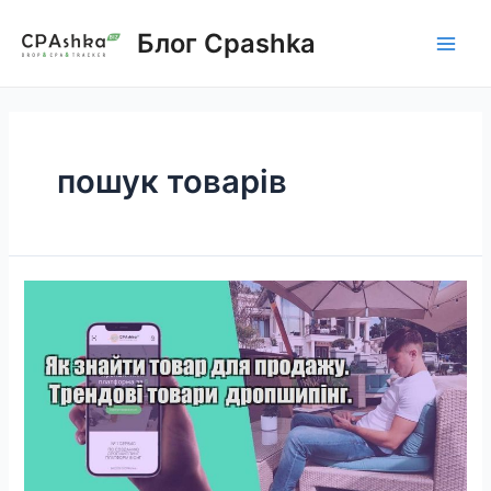
Skip
to
Блог Cpashka
Main
content
Men
пошук товарів