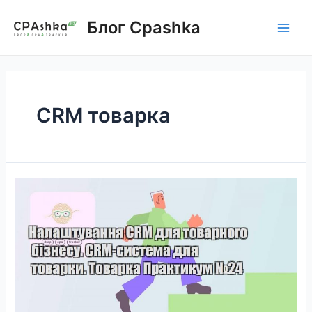
Skip
to
Блог Cpashka
Main
content
Men
CRM товарка