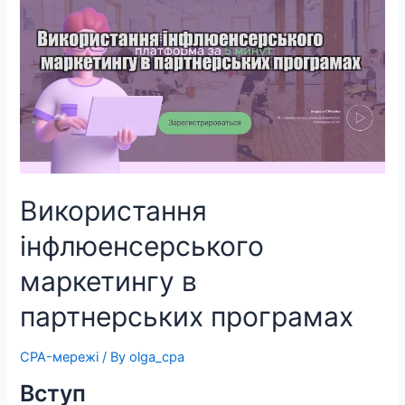
Використання
інфлюенсерського
маркетингу в
партнерських програмах
CPA-мережі
/ By
olga_cpa
Вступ