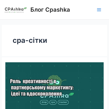
Skip
to
Блог Cpashka
Main
content
Men
cpa-сітки