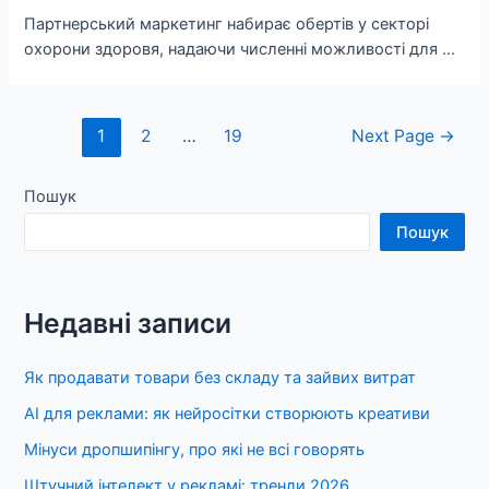
Партнерський маркетинг набирає обертів у секторі
охорони здоровя, надаючи численні можливості для …
Навігація
1
2
…
19
Next Page
→
записів
Пошук
Пошук
Недавні записи
Як продавати товари без складу та зайвих витрат
AI для реклами: як нейросітки створюють креативи
Мінуси дропшипінгу, про які не всі говорять
Штучний інтелект у рекламі: тренди 2026