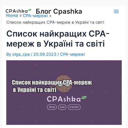
Skip
to
Блог Cpashka
Main
Home
CPA-мережі
content
Список найкращих CPA-мереж в Україні та світі
Men
Список найкращих CPA-
мереж в Україні та світі
By
olga_cpa
/
20.09.2023
/
CPA-мережі