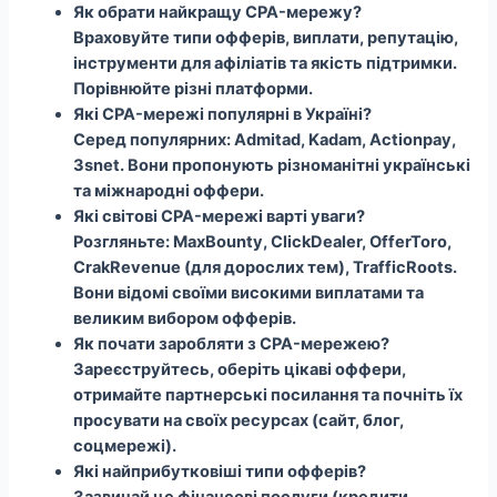
Як обрати найкращу CPA-мережу?
Враховуйте типи офферів, виплати, репутацію,
інструменти для афіліатів та якість підтримки.
Порівнюйте різні платформи.
Які CPA-мережі популярні в Україні?
Серед популярних: Admitad, Kadam, Actionpay,
3snet. Вони пропонують різноманітні українські
та міжнародні оффери.
Які світові CPA-мережі варті уваги?
Розгляньте: MaxBounty, ClickDealer, OfferToro,
CrakRevenue (для дорослих тем), TrafficRoots.
Вони відомі своїми високими виплатами та
великим вибором офферів.
Як почати заробляти з CPA-мережею?
Зареєструйтесь, оберіть цікаві оффери,
отримайте партнерські посилання та почніть їх
просувати на своїх ресурсах (сайт, блог,
соцмережі).
Які найприбутковіші типи офферів?
Зазвичай це фінансові послуги (кредити,