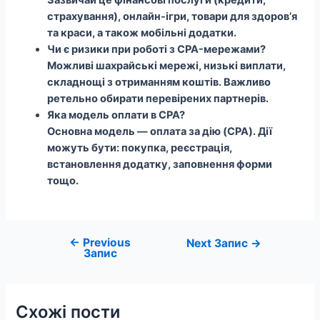
страхування), онлайн-ігри, товари для здоров’я
та краси, а також мобільні додатки.
Чи є ризики при роботі з CPA-мережами?
Можливі шахрайські мережі, низькі виплати,
складнощі з отриманням коштів. Важливо
ретельно обирати перевірених партнерів.
Яка модель оплати в CPA?
Основна модель — оплата за дію (CPA). Дії
можуть бути: покупка, реєстрація,
встановлення додатку, заповнення форми
тощо.
←
Previous
Навігація
Next Запис
→
Запис
записів
Схожі пости