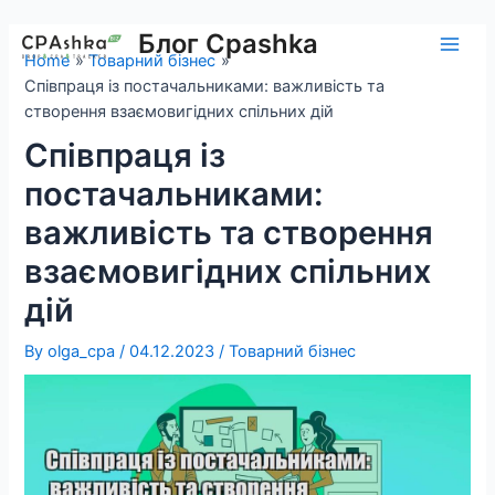
Skip
to
Блог Cpashka
Main
Home
Товарний бізнес
content
Співпраця із постачальниками: важливість та
Men
створення взаємовигідних спільних дій
Співпраця із
постачальниками:
важливість та створення
взаємовигідних спільних
дій
By
olga_cpa
/
04.12.2023
/
Товарний бізнес