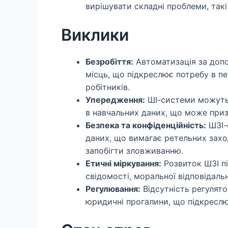
вирішувати складні проблеми, такі я
Виклики
Безробіття:
Автоматизація за доп
місць, що підкреслює потребу в п
робітників.
Упередження:
ШІ-системи можуть
в навчальних даних, що може приз
Безпека та конфіденційність:
ШЗІ-
даних, що вимагає ретельних заход
запобігти зловживанню.
Етичні міркування:
Розвиток ШЗІ пі
свідомості, моральної відповідальн
Регулювання:
Відсутність регулят
юридичні прогалини, що підкреслює