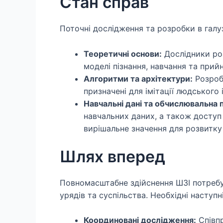
Стан справ
Поточні дослідження та розробки в галуз
Теоретичні основи:
Дослідники ро
моделі пізнання, навчання та прий
Алгоритми та архітектури:
Розробл
призначені для імітації людського 
Навчальні дані та обчислювальна 
навчальних даних, а також досту
вирішальне значення для розвитку
Шлях вперед
Повномасштабне здійснення ШЗІ потребує
урядів та суспільства. Необхідні наступн
Координовані дослідження:
Співпр