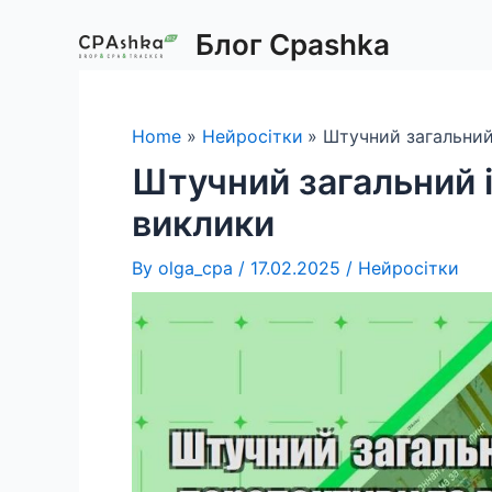
Skip
Блог Cpashka
to
content
Home
Нейросітки
Штучний загальний
Штучний загальний і
виклики
By
olga_cpa
/
17.02.2025
/
Нейросітки