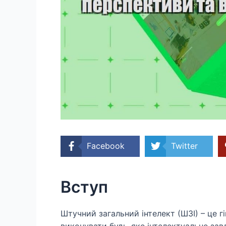
Facebook
Twitter
Вступ
Штучний загальний інтелект (ШЗІ) – це г
виконувати будь-яке інтелектуальне зав