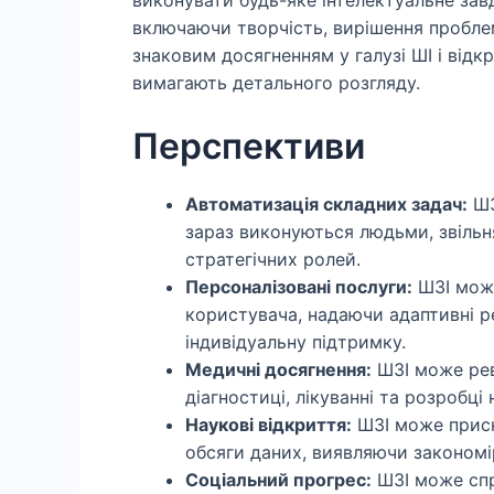
включаючи творчість, вирішення проблем
знаковим досягненням у галузі ШІ і відкр
вимагають детального розгляду.
Перспективи
Автоматизація складних задач:
ШЗ
зараз виконуються людьми, звільн
стратегічних ролей.
Персоналізовані послуги:
ШЗІ може
користувача, надаючи адаптивні р
індивідуальну підтримку.
Медичні досягнення:
ШЗІ може рев
діагностиці, лікуванні та розробці
Наукові відкриття:
ШЗІ може приск
обсяги даних, виявляючи закономір
Соціальний прогрес:
ШЗІ може спр