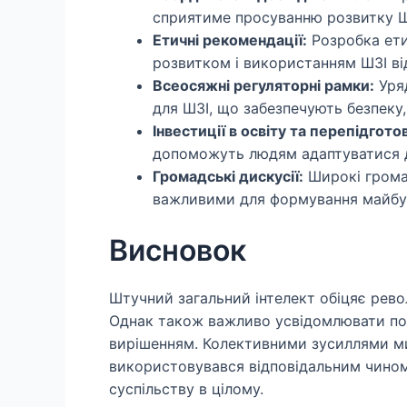
сприятиме просуванню розвитку Ш
Етичні рекомендації:
Розробка ети
розвитком і використанням ШЗІ ві
Всеосяжні регуляторні рамки:
Уряд
для ШЗІ, що забезпечують безпеку,
Інвестиції в освіту та перепідгото
допоможуть людям адаптуватися д
Громадські дискусії:
Широкі громад
важливими для формування майбутн
Висновок
Штучний загальний інтелект обіцяє рево
Однак також важливо усвідомлювати пов
вирішенням. Колективними зусиллями ми
використовувався відповідальним чином
суспільству в цілому.