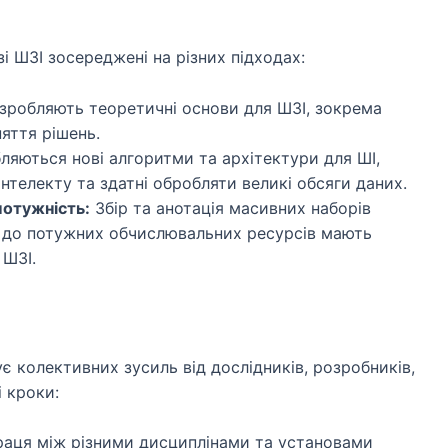
і ШЗІ зосереджені на різних підходах:
зробляють теоретичні основи для ШЗІ, зокрема
няття рішень.
яються нові алгоритми та архітектури для ШІ,
інтелекту та здатні обробляти великі обсяги даних.
потужність:
Збір та анотація масивних наборів
п до потужних обчислювальних ресурсів мають
 ШЗІ.
 колективних зусиль від дослідників, розробників,
і кроки:
аця між різними дисциплінами та установами