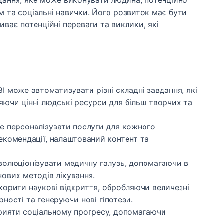
 та соціальні навички. Його розвиток має бути
иває потенційні переваги та виклики, які
І може автоматизувати різні складні завдання, які
яючи цінні людські ресурси для більш творчих та
 персоналізувати послуги для кожного
екомендації, налаштований контент та
олюціонізувати медичну галузь, допомагаючи в
 нових методів лікування.
орити наукові відкриття, обробляючи величезні
ності та генеруючи нові гіпотези.
ияти соціальному прогресу, допомагаючи