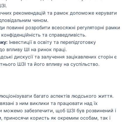
ЗІ.
чних рекомендацій та рамок допоможе керувати
дповідальним чином.
и повинні розробити всеосяжні регуляторні рамки
 конфіденційність та справедливість.
вку:
Інвестиції в освіту та перепідготовку
о впливу ШІ на ринок праці.
ські дискусії та залучення зацікавлених сторін є
ього ШЗІ та його впливу на суспільство.
люціонізувати багато аспектів людського життя.
язані з ним виклики та працювати над їх
 можемо забезпечити, щоб ШЗІ був розвинений і
, приносячи користь як окремим особам, так і