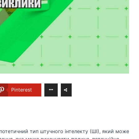
Pinterest
іпотетичний тип штучного інтелекту (ШІ), який може
дання, яке може виконувати людина, потенційно