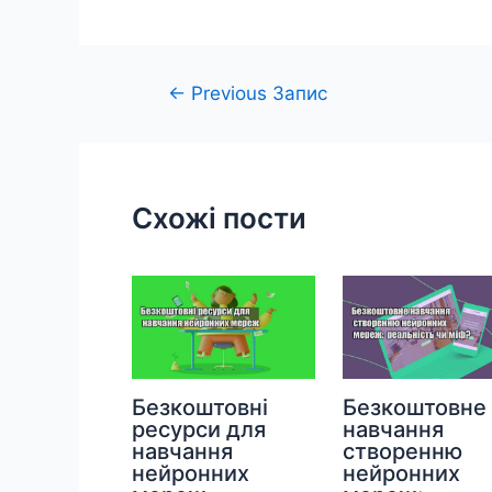
Навігація
←
Previous Запис
записів
Схожі пости
Безкоштовні
Безкоштовне
ресурси для
навчання
навчання
створенню
нейронних
нейронних