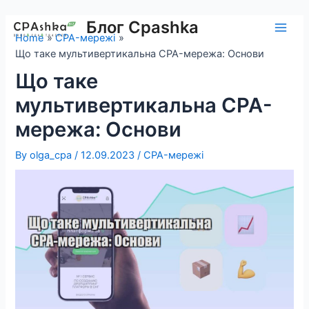
Skip
to
Блог Cpashka
Main
Home
CPA-мережі
content
Що таке мультивертикальна CPA-мережа: Основи
Men
Що таке
мультивертикальна CPA-
мережа: Основи
By
olga_cpa
/
12.09.2023
/
CPA-мережі