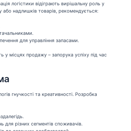
ація логістики відіграють вирішальну роль у
у або надлишків товарів, рекомендується:
.
стачальниками.
ечення для управління запасами.
ть у місцях продажу – запорука успіху під час
ма
огів гнучкості та креативності. Розробка
здалегідь.
ь для різних сегментів споживачів.