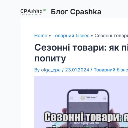
Skip
Блог Cpashka
to
content
Home
Товарний бізнес
Сезонні товари
Сезонні товари: як п
попиту
By
olga_cpa
/
23.01.2024
/
Товарний бізн