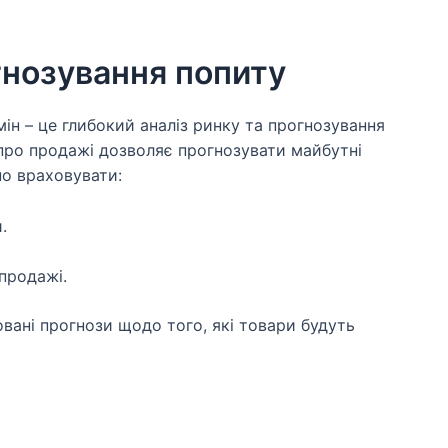
гнозування попиту
ін – це глибокий аналіз ринку та прогнозування
х про продажі дозволяє прогнозувати майбутні
но враховувати:
.
продажі.
вані прогнози щодо того, які товари будуть