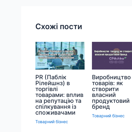
записів
Схожі пости
PR (Паблік
Виробництво
Рілейшнз) в
товарів: як
торгівлі
створити
товарами: вплив
власний
на репутацію та
продуктовий
спілкування із
бренд
споживачами
Товарний бізнес
Товарний бізнес