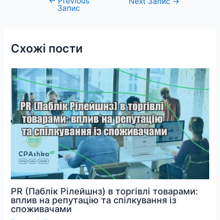
←
Previous
Навігація
Next Запис
→
Запис
записів
Схожі пости
PR (Паблік Рілейшнз) в торгівлі товарами:
вплив на репутацію та спілкування із
споживачами