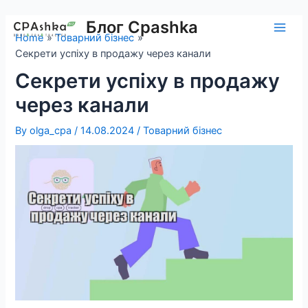
Skip
to
Блог Cpashka
Main
Home
Товарний бізнес
content
Секрети успіху в продажу через канали
Men
Секрети успіху в продажу
через канали
By
olga_cpa
/
14.08.2024
/
Товарний бізнес