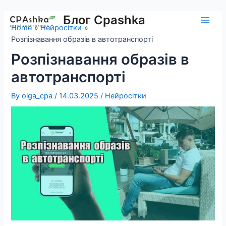
Skip
to
Блог Cpashka
Main
Home
Нейросітки
content
Розпізнавання образів в автотранспорті
Men
Розпізнавання образів в
автотранспорті
By
olga_cpa
/
14.03.2025
/
Нейросітки