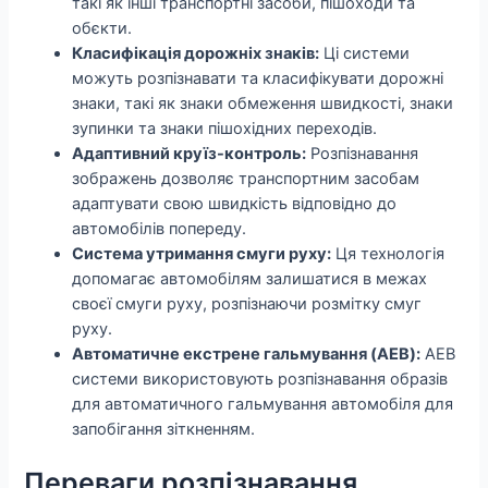
такі як інші транспортні засоби, пішоходи та
обєкти.
Класифікація дорожніх знаків:
Ці системи
можуть розпізнавати та класифікувати дорожні
знаки, такі як знаки обмеження швидкості, знаки
зупинки та знаки пішохідних переходів.
Адаптивний круїз-контроль:
Розпізнавання
зображень дозволяє транспортним засобам
адаптувати свою швидкість відповідно до
автомобілів попереду.
Система утримання смуги руху:
Ця технологія
допомагає автомобілям залишатися в межах
своєї смуги руху, розпізнаючи розмітку смуг
руху.
Автоматичне екстрене гальмування (AEB):
AEB
системи використовують розпізнавання образів
для автоматичного гальмування автомобіля для
запобігання зіткненням.
Переваги розпізнавання