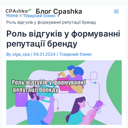
Skip
to
Блог Cpashka
Main
Home
Товарний бізнес
content
Роль відгуків у формуванні репутації бренду
Men
Роль відгуків у формуванні
репутації бренду
By
olga_cpa
/
04.01.2024
/
Товарний бізнес