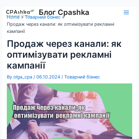
Skip
to
Блог Cpashka
Main
Home
Товарний бізнес
content
Продаж через канали: як оптимізувати рекламні
Men
кампанії
Продаж через канали: як
оптимізувати рекламні
кампанії
By
olga_cpa
/
06.10.2024
/
Товарний бізнес