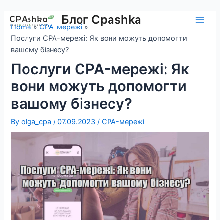
Skip
to
Блог Cpashka
Main
Home
CPA-мережі
content
Послуги CPA-мережі: Як вони можуть допомогти
Men
вашому бізнесу?
Послуги CPA-мережі: Як
вони можуть допомогти
вашому бізнесу?
By
olga_cpa
/
07.09.2023
/
CPA-мережі