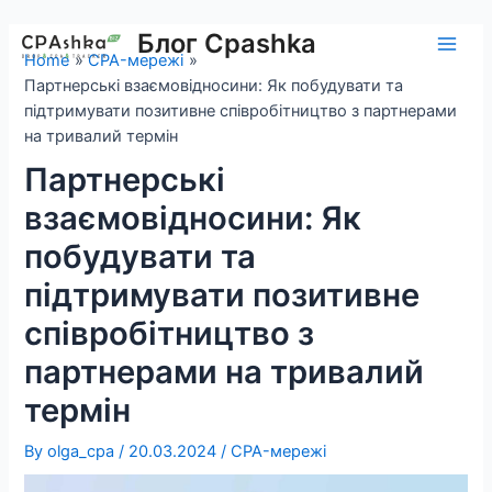
Skip
to
Блог Cpashka
Main
Home
CPA-мережі
content
Партнерські взаємовідносини: Як побудувати та
Men
підтримувати позитивне співробітництво з партнерами
на тривалий термін
Партнерські
взаємовідносини: Як
побудувати та
підтримувати позитивне
співробітництво з
партнерами на тривалий
термін
By
olga_cpa
/
20.03.2024
/
CPA-мережі