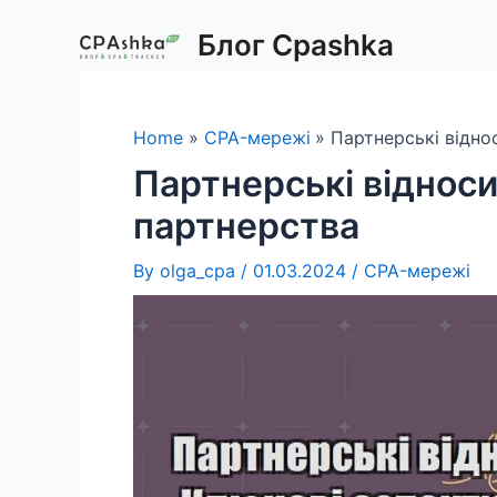
Skip
Блог Cpashka
to
content
Home
CPA-мережі
Партнерські відно
Партнерські відноси
партнерства
By
olga_cpa
/
01.03.2024
/
CPA-мережі