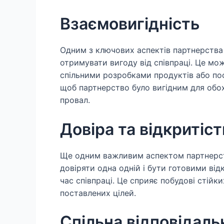
Взаємовигідність
Одним з ключових аспектів партнерства 
отримувати вигоду від співпраці. Це мо
спільними розробками продуктів або пос
щоб партнерство було вигідним для обо
провал.
Довіра та відкритіст
Ще одним важливим аспектом партнерств
довіряти одна одній і бути готовими ві
час співпраці. Це сприяє побудові стійк
поставлених цілей.
Спільна відповідаль