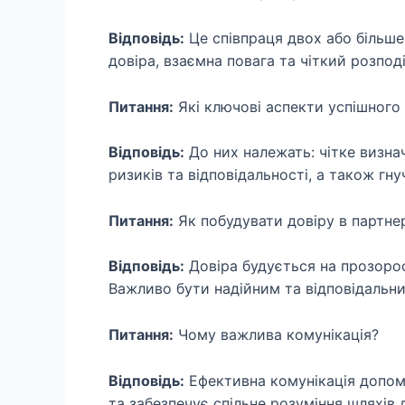
Відповідь:
Це співпраця двох або більше 
довіра, взаємна повага та чіткий розподі
Питання:
Які ключові аспекти успішного
Відповідь:
До них належать: чітке визнач
ризиків та відповідальності, а також гну
Питання:
Як побудувати довіру в партне
Відповідь:
Довіра будується на прозорост
Важливо бути надійним та відповідальни
Питання:
Чому важлива комунікація?
Відповідь:
Ефективна комунікація допом
та забезпечує спільне розуміння шляхів 