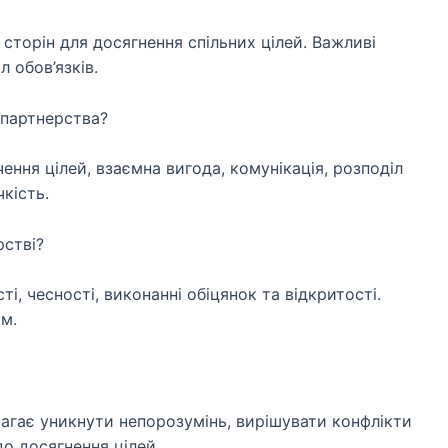
сторін для досягнення спільних цілей. Важливі
л обов’язків.
 партнерства?
ення цілей, взаємна вигода, комунікація, розподіл
чкість.
рстві?
і, чесності, виконанні обіцянок та відкритості.
м.
агає уникнути непорозумінь, вирішувати конфлікти
до досягнення цілей.