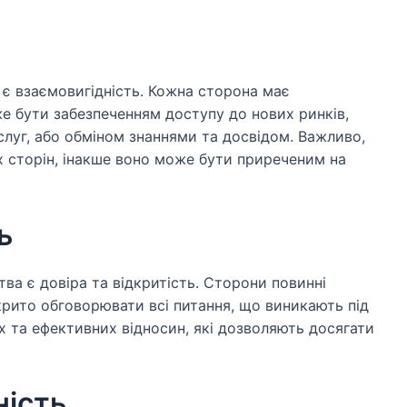
є взаємовигідність. Кожна сторона має
же бути забезпеченням доступу до нових ринків,
луг, або обміном знаннями та досвідом. Важливо,
х сторін, інакше воно може бути приреченим на
ь
а є довіра та відкритість. Сторони повинні
дкрито обговорювати всі питання, що виникають під
их та ефективних відносин, які дозволяють досягати
ність