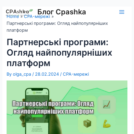
Skip
to
Блог Cpashka
Main
Home
CPA-мережі
content
Партнерські програми: Огляд найпопулярніших
Men
платформ
Партнерські програми:
Огляд найпопулярніших
платформ
By
olga_cpa
/
28.02.2024
/
CPA-мережі