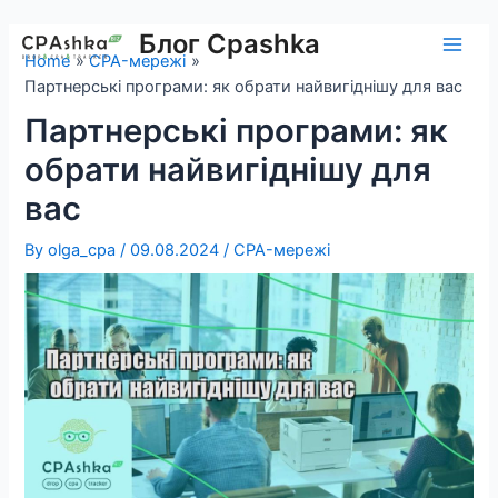
Skip
to
Блог Cpashka
Main
Home
CPA-мережі
content
Партнерські програми: як обрати найвигіднішу для вас
Men
Партнерські програми: як
обрати найвигіднішу для
вас
By
olga_cpa
/
09.08.2024
/
CPA-мережі