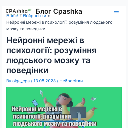
Skip
to
Блог Cpashka
Main
Home
Нейросітки
content
Нейронні мережі в психології: розуміння людського
Men
мозку та поведінки
Нейронні мережі в
психології: розуміння
людського мозку та
поведінки
By
olga_cpa
/
13.08.2023
/
Нейросітки