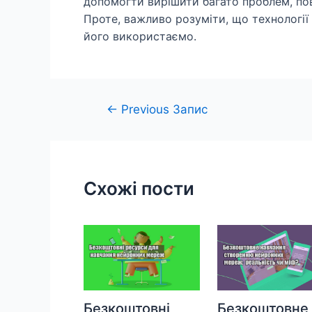
допомогти вирішити багато проблем, пов
Проте, важливо розуміти, що технології 
його використаємо.
Навігація
←
Previous Запис
записів
Схожі пости
Безкоштовні
Безкоштовне