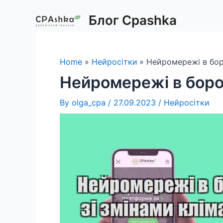
Skip
Блог Cpashka
to
content
Home
Нейросітки
Нейромережі в боро
Нейромережі в борот
By
olga_cpa
/
27.09.2023
/
Нейросітки