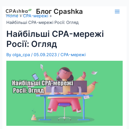
Skip
to
Блог Cpashka
Main
Home
CPA-мережі
content
Найбільші CPA-мережі Росії: Огляд
Men
Найбільші CPA-мережі
Росії: Огляд
By
olga_cpa
/
05.09.2023
/
CPA-мережі