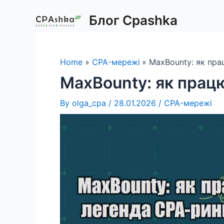
Skip
Блог Cpashka
to
content
Home
CPA-мережі
MaxBounty: як пр
MaxBounty: як прац
By
olga_cpa
/
28.01.2026
/
CPA-мережі