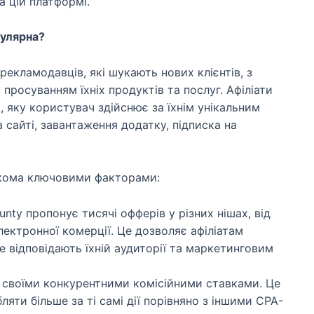
 цій платформі.
пулярна?
екламодавців, які шукають нових клієнтів, з
 просуванням їхніх продуктів та послуг. Афіліати
, яку користувач здійснює за їхнім унікальним
 сайті, завантаження додатку, підписка на
ькома ключовими факторами:
nty пропонує тисячі офферів у різних нішах, від
електронної комерції. Це дозволяє афіліатам
е відповідають їхній аудиторії та маркетинговим
 своїми конкурентними комісійними ставками. Це
ляти більше за ті самі дії порівняно з іншими CPA-