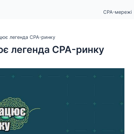
CPA-мережі
ацює легенда CPA-ринку
ює легенда CPA-ринку