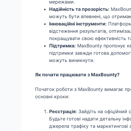
мережами.
Надійність та прозорість:
MaxBount
можуть бути впевнені, що отримают
Інноваційні інструменти:
Платформа
відстеження результатів, оптимізац
покращувати свою ефективність та
Підтримка:
MaxBounty пропонує кв
підтримки завжди готова допомогт
можуть виникнути.
Як почати працювати з MaxBounty?
Початок роботи з MaxBounty вимагає пр
основні кроки:
Реєстрація:
Зайдіть на офіційний 
Будьте готові надати детальну інф
джерела трафіку та маркетингові с