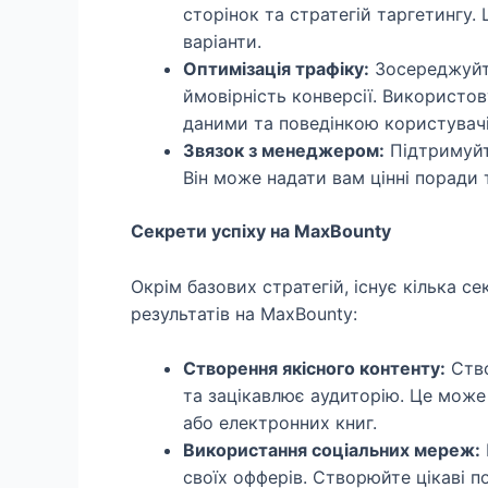
сторінок та стратегій таргетингу
варіанти.
Оптимізація трафіку:
Зосереджуйте
ймовірність конверсії. Використо
даними та поведінкою користувачі
Звязок з менеджером:
Підтримуйт
Він може надати вам цінні поради
Секрети успіху на MaxBounty
Окрім базових стратегій, існує кілька с
результатів на MaxBounty:
Створення якісного контенту:
Ство
та зацікавлює аудиторію. Це може 
або електронних книг.
Використання соціальних мереж:
своїх офферів. Створюйте цікаві п