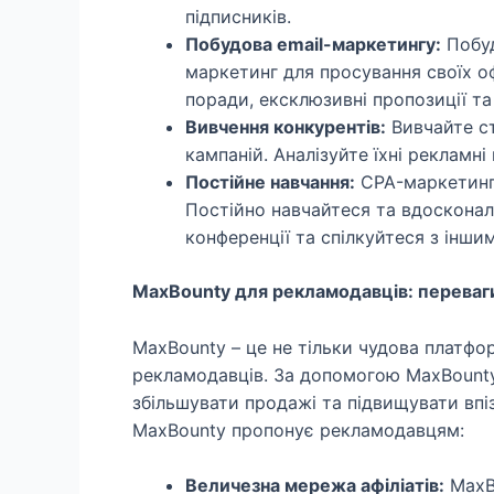
підписників.
Побудова email-маркетингу:
Побуд
маркетинг для просування своїх о
поради, ексклюзивні пропозиції та
Вивчення конкурентів:
Вивчайте стр
кампаній. Аналізуйте їхні рекламні 
Постійне навчання:
CPA-маркетинг 
Постійно навчайтеся та вдосконалю
конференції та спілкуйтеся з іншим
MaxBounty для рекламодавців: переваг
MaxBounty – це не тільки чудова платфор
рекламодавців. За допомогою MaxBounty
збільшувати продажі та підвищувати впізн
MaxBounty пропонує рекламодавцям:
Величезна мережа афіліатів:
MaxBo