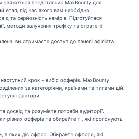
ми звяжеться представник MaxBounty для
й етап, під час якого вам необхідно
від та серйозність намірів. Підготуйтеся
ії, методи залучення трафіку та стратегії
ена, ви отримаєте доступ до панелі афіліата
наступний крок – вибір офферів. MaxBounty
зділених за категоріями, країнами та типами дій.
аступні фактори:
те досвід та розумієте потреби аудиторії.
ки різних офферів та обирайте ті, які пропонують
и, в яких діє оффер. Обирайте оффери, які