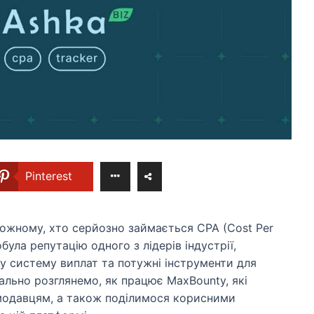
Pinterest
кожному, хто серйозно займається CPA (Cost Per
ула репутацію одного з лідерів індустрії,
у систему виплат та потужні інструменти для
етально розглянемо, як працює MaxBounty, які
амодавцям, а також поділимося корисними