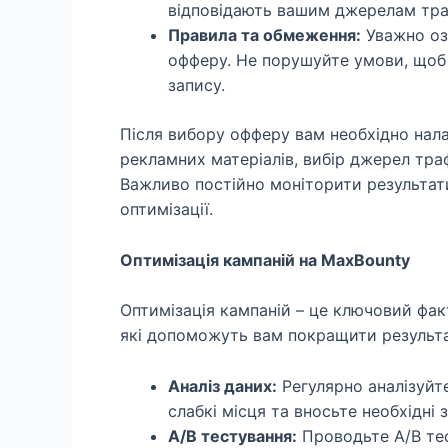
відповідають вашим джерелам тра
Правила та обмеження:
Уважно оз
офферу. Не порушуйте умови, щоб 
запису.
Після вибору офферу вам необхідно нал
рекламних матеріалів, вибір джерел тра
Важливо постійно моніторити результати 
оптимізації.
Оптимізація кампаній на MaxBounty
Оптимізація кампаній – це ключовий фак
які допоможуть вам покращити результа
Аналіз даних:
Регулярно аналізуйте 
слабкі місця та вносьте необхідні з
A/B тестування:
Проводьте A/B тес