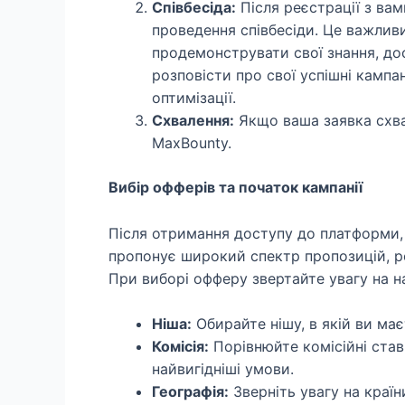
Співбесіда:
Після реєстрації з ва
проведення співбесіди. Це важливи
продемонструвати свої знання, дос
розповісти про свої успішні кампан
оптимізації.
Схвалення:
Якщо ваша заявка схвал
MaxBounty.
Вибір офферів та початок кампанії
Після отримання доступу до платформи, 
пропонує широкий спектр пропозицій, ро
При виборі офферу звертайте увагу на н
Ніша:
Обирайте нішу, в якій ви має
Комісія:
Порівнюйте комісійні став
найвигідніші умови.
Географія:
Зверніть увагу на країн