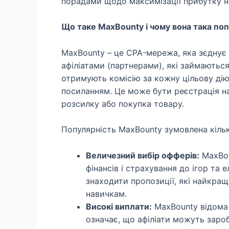
порадами щодо максимізації прибутку на
Що таке MaxBounty і чому вона така по
MaxBounty – це CPA-мережа, яка зєднує р
афіліатами (партнерами), які займаються
отримують комісію за кожну цільову дію
посиланням. Це може бути реєстрація на
розсилку або покупка товару.
Популярність MaxBounty зумовлена кіл
Величезний вибір офферів:
MaxBou
фінансів і страхування до ігор та 
знаходити пропозиції, які найкращ
навичкам.
Високі виплати:
MaxBounty відома
означає, що афіліати можуть зароб