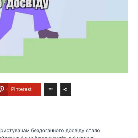
Pinterest
ористувачам бездоганного досвіду стало
айпотужніших інструментів, які можна