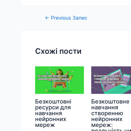
Навігація
←
Previous Запис
записів
Схожі пости
Безкоштовні
Безкоштовне
ресурси для
навчання
навчання
створенню
нейронних
нейронних
мереж
мереж:
реальність ч