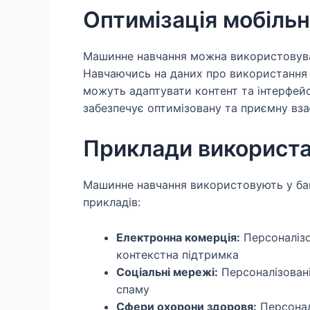
Оптимізація мобільн
Машинне навчання можна використовувати
Навчаючись на даних про використання
можуть адаптувати контент та інтерфейс
забезпечує оптимізовану та приємну вз
Приклади використ
Машинне навчання використовують у баг
прикладів:
Електронна комерція:
Персоналізо
контекстна підтримка
Соціальні мережі:
Персоналізовані
спаму
Сфери охорони здоровя:
Персоналі