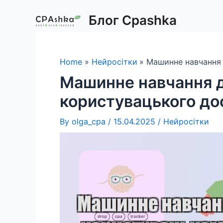
Skip
Блог Cpashka
to
content
Home
Нейросітки
Машинне навчання 
Машинне навчання 
користувацького до
By
olga_cpa
/
15.04.2025
/
Нейросітки