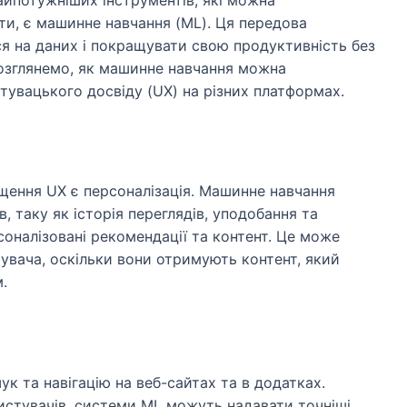
ти, є машинне навчання (ML). Ця передова
я на даних і покращувати свою продуктивність без
розглянемо, як машинне навчання можна
увацького досвіду (UX) на різних платформах.
щення UX є персоналізація. Машинне навчання
, таку як історія переглядів, уподобання та
оналізовані рекомендації та контент. Це може
увача, оскільки вони отримують контент, який
.
 та навігацію на веб-сайтах та в додатках.
истувачів, системи ML можуть надавати точніші