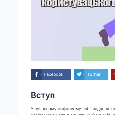
Facebook
Twitter
Вступ
У сучасному цифровому світі надання к
невідємною частиною успіху. Одним із н