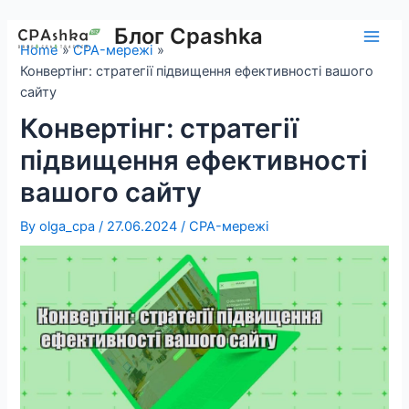
Skip
to
Блог Cpashka
Main
Home
CPA-мережі
content
Конвертінг: стратегії підвищення ефективності вашого
Men
сайту
Конвертінг: стратегії
підвищення ефективності
вашого сайту
By
olga_cpa
/
27.06.2024
/
CPA-мережі