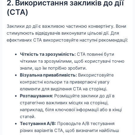
2. Використання закликів до дії
(CTA)
Заклики до дії є важливою частиною конвертінгу. Вони
стимулюють відвідувачів виконувати цільові дії. Для
ефективних CTA використовуйте наступні рекомендації:
Чіткість та зрозумілість:
CTA повинні бути
чіткими та зрозумілими, щоб користувачі точно
знали, що їм потрібно зробити.
Візуальна привабливість:
Використовуйте
контрастні кольори та привертаючі увагу
елементи для виділення CTA на сторінці.
Розташування:
Розміщуйте заклики до дії в
стратегічно важливих місцях на сторінці,
наприклад, біля ключової інформації або в кінці
статей.
Тестування A/B:
Проводьте A/B тестування
різних варіантів CTA, щоб визначити найбільш