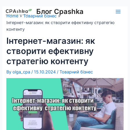
Skip
to
Блог Cpashka
Main
Home
Товарний бізнес
content
Інтернет-магазин: як створити ефективну стратегію
Men
контенту
Інтернет-магазин: як
створити ефективну
стратегію контенту
By
olga_cpa
/
15.10.2024
/
Товарний бізнес