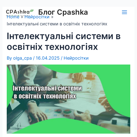
Skip
to
Блог Cpashka
Main
Home
Нейросітки
content
Інтелектуальні системи в освітніх технологіях
Men
Інтелектуальні системи в
освітніх технологіях
By
olga_cpa
/
16.04.2025
/
Нейросітки