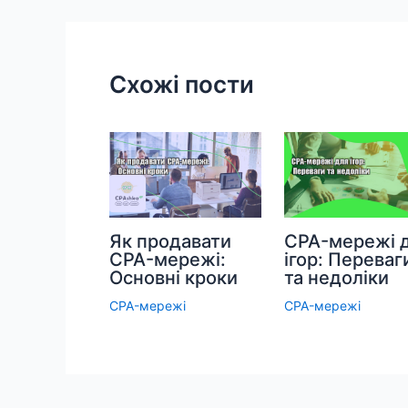
записів
Схожі пости
Як продавати
CPA-мережі 
CPA-мережі:
ігор: Переваг
Основні кроки
та недоліки
CPA-мережі
CPA-мережі