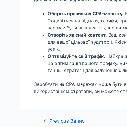
Оберіть правильну CPA-мережу.
В
Подивіться на відгуки, тарифи, пр
вас має бути впевненість, що ви м
Створіть якісний контент.
Ваш конт
для вашої цільової аудиторії. Які
успіх.
Оптимізуйте свій трафік.
Найкращи
це оптимізація вашого трафіку. Ви
та інші стратегії для залучення біл
Заробляти на CPA-мережах може бути ви
використанням стратегій, ви можете ств
Навігація
←
Previous Запис