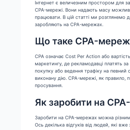
Інтернет є величезним простором для за
CPA-мережі. Вони надають масу можливо
працювати. В цій статті ми розглянемо д
заробляють на CPA-мережах.
Що таке CPA-мереж
CPA означає Cost Per Action або вартіст
маркетингу, де рекламодавці платять за
покупку або ведення трафіку на певний 
виконану дію. CPA-мережі, як правило, 
просування.
Як заробити на CPA
Заробити на CPA-мережах можна різними
Ось декілька відгуків від людей, які вж