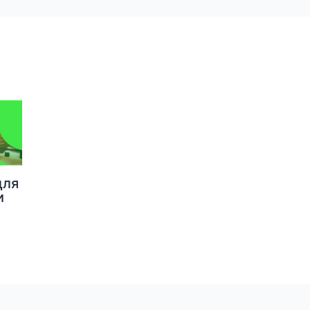
для
и