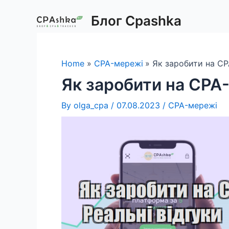
Skip
Блог Cpashka
to
content
Home
CPA-мережі
Як заробити на CP
Як заробити на CPA-
By
olga_cpa
/
07.08.2023
/
CPA-мережі