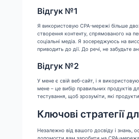
Відгук №1
Я використовую CPA-мережі більше двох
створення контенту, спрямованого на пе
соціальні медіа. Я зосереджуюсь на висо
приводить до дії. До речі, не забудьте ан
Відгук №2
У мене є свій веб-сайт, і я використову
мене – це вибір правильних продуктів д
тестування, щоб зрозуміти, які продукти
Ключові стратегії д
Незалежно від вашого досвіду і знань, о
допомогти вам заробити на CPA-мережа