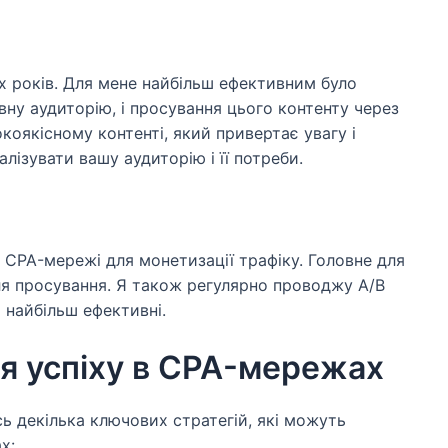
 років. Для мене найбільш ефективним було
вну аудиторію, і просування цього контенту через
коякісному контенті, який привертає увагу і
алізувати вашу аудиторію і її потреби.
ю CPA-мережі для монетизації трафіку. Головне для
ля просування. Я також регулярно проводжу A/B
 найбільш ефективні.
ля успіху в CPA-мережах
сь декілька ключових стратегій, які можуть
х: